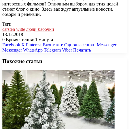
интересных фильмов? Отличным выбором для этих целей
станет блог о кино. Здесь вас ждут актуальные новости,
обзоры и рецензии.
Теги
carsten
witte
люди-бабочки
13.12.2018
0
Время чтения: 1 минута
Facebook
X
Pinterest
Вконтакте
Одноклассники
Messenger
Messenger
WhatsApp
Telegram
Viber
Печатать
Похожие статьи