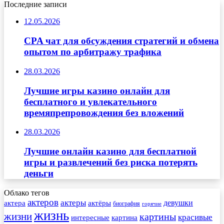
Последние записи
12.05.2026
CPA чат для обсуждения стратегий и обмена
опытом по арбитражу трафика
28.03.2026
Лучшие игры казино онлайн для
бесплатного и увлекательного
времяпрепровождения без вложений
28.03.2026
Лучшие онлайн казино для бесплатной
игры и развлечений без риска потерять
деньги
Облако тегов
актеров
актеры
актера
девушки
актёры
биография
горячие
жизнь
жизни
картины
красивые
интересные
картина