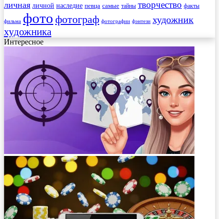
творчество
личная
личной
наследие
самые
певца
факты
тайны
фото
фотограф
художник
фильма
фотографии
фэнтези
художника
Интересное