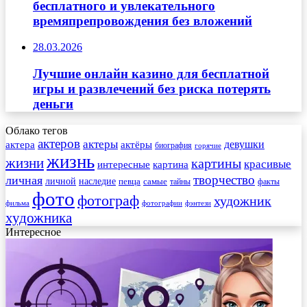
бесплатного и увлекательного
времяпрепровождения без вложений
28.03.2026
Лучшие онлайн казино для бесплатной
игры и развлечений без риска потерять
деньги
Облако тегов
актеров
актеры
актера
девушки
актёры
биография
горячие
жизнь
жизни
картины
красивые
интересные
картина
творчество
личная
личной
наследие
самые
певца
факты
тайны
фото
фотограф
художник
фильма
фотографии
фэнтези
художника
Интересное