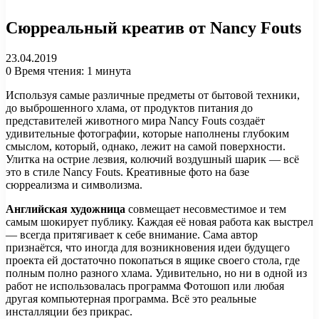
Сюрреальный креатив от Nancy Fouts
23.04.2019
0
Время чтения: 1 минута
Используя самые различные предметы от бытовой техники,
до выброшенного хлама, от продуктов питания до
представителей животного мира Nancy Fouts создаёт
удивительные фотографии, которые наполнены глубоким
смыслом, который, однако, лежит на самой поверхности.
Улитка на острие лезвия, колючий воздушный шарик — всё
это в стиле Nancy Fouts. Креативные фото на базе
сюрреализма и символизма.
Английская художница
совмещает несовместимое и тем
самым шокирует публику. Каждая её новая работа как выстрел
— всегда притягивает к себе внимание. Сама автор
признаётся, что иногда для возникновения идеи будущего
проекта ей достаточно покопаться в ящике своего стола, где
полным полно разного хлама. Удивительно, но ни в одной из
работ не использовалась программа Фотошоп или любая
другая компьютерная программа. Всё это реальные
инсталляции без прикрас.