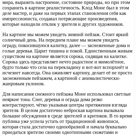
мира, выразить настроение, состояние природы, но при этом
сохранить в картине реалистичность. Клод Моне был в этом
деле мастер, и даже на первых этапах становления себя как
импрессиониста, создавал потрясающие произведения,
которые находили отклик у зрителя и других художников.
На картине мы можем увидеть зимний пейзаж. Стоит яркий
солнечный день. На переднем плане мы можем увидеть
ограду, покосившуюся калитку, далее — заснеженные дома и
голые деревья. Царит тишина и покой. Единственным живым
существом на картине является сорока, сидящая на калитке.
Сорока здесь представляет нечто радостное и мимолётное,
будто только что села на перекладину и вот-вот вспорхнёт и
исчезнет навсегда. Она оживляет картину, делает её не просто
заснеженным пейзажем, а картиной с анималистически-
жанровым уклоном.
Для написания снежного пейзажа Моне использовал светлые
неяркие тона. Снег, деревья и ограда дома резко
контрастируют, чётко указывая центры притяжения взгляда
зрителя. В целом достаточно неброская картина вызывала
большие обсуждения в среде зрителей и критиков. В то время
публика уже успела устать от традиционной живописи,
которая стала достаточно однообразной и начала буквально
приедаться зрителю своими однотипными сюжетами и