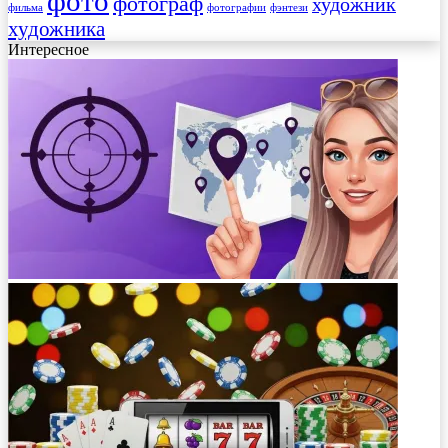
фото
фотограф
художник
фильма
фотографии
фэнтези
художника
Интересное