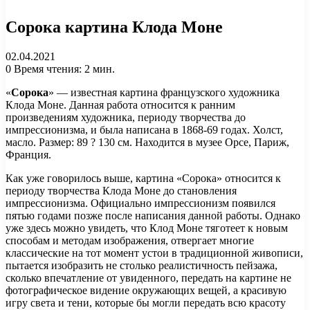
Сорока картина Клода Моне
02.04.2021
0
Время чтения: 2 мин.
«
Сорока
» — известная картина французского художника
Клода Моне. Данная работа относится к ранним
произведениям художника, периоду творчества до
импрессионизма, и была написана в 1868-69 годах. Холст,
масло. Размер: 89 ? 130 см. Находится в музее Орсе, Париж,
Франция.
Как уже говорилось выше, картина «Сорока» относится к
периоду творчества Клода Моне до становления
импрессионизма. Официально импрессионизм появился
пятью годами позже после написания данной работы. Однако
уже здесь можно увидеть, что Клод Моне тяготеет к новым
способам и методам изображения, отвергает многие
классические на тот момент устои в традиционной живописи,
пытается изобразить не столько реалистичность пейзажа,
сколько впечатление от увиденного, передать на картине не
фотографическое видение окружающих вещей, а красивую
игру света и тени, которые бы могли передать всю красоту