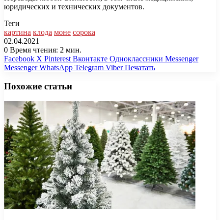
юридических и технических документов.
Теги
картина
клода
моне
сорока
02.04.2021
0
Время чтения: 2 мин.
Facebook
X
Pinterest
Вконтакте
Одноклассники
Messenger
Messenger
WhatsApp
Telegram
Viber
Печатать
Похожие статьи