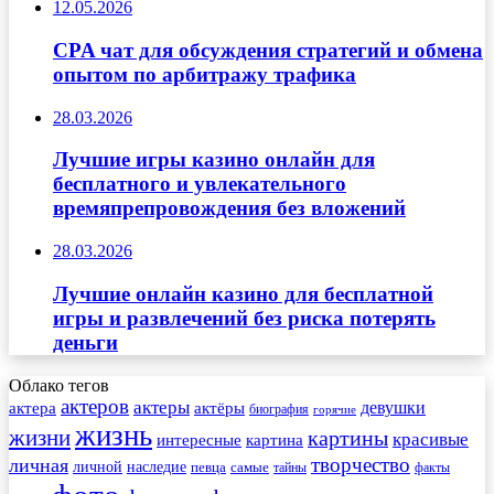
12.05.2026
CPA чат для обсуждения стратегий и обмена
опытом по арбитражу трафика
28.03.2026
Лучшие игры казино онлайн для
бесплатного и увлекательного
времяпрепровождения без вложений
28.03.2026
Лучшие онлайн казино для бесплатной
игры и развлечений без риска потерять
деньги
Облако тегов
актеров
актеры
актера
девушки
актёры
биография
горячие
жизнь
жизни
картины
красивые
интересные
картина
творчество
личная
личной
наследие
самые
певца
факты
тайны