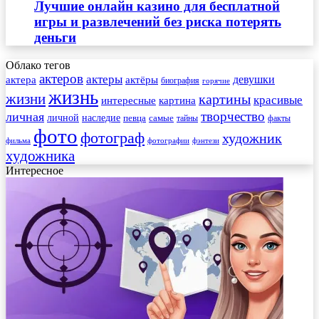
Лучшие онлайн казино для бесплатной
игры и развлечений без риска потерять
деньги
Облако тегов
актеров
актеры
актера
девушки
актёры
биография
горячие
жизнь
жизни
картины
красивые
интересные
картина
творчество
личная
личной
наследие
самые
певца
факты
тайны
фото
фотограф
художник
фильма
фотографии
фэнтези
художника
Интересное