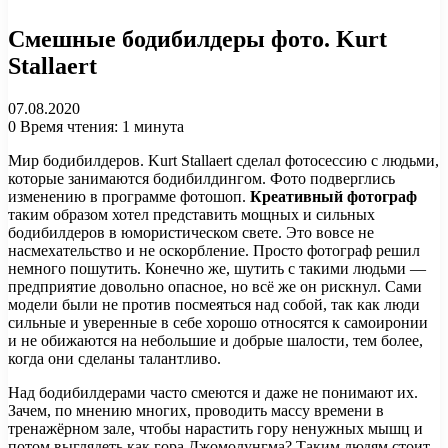
Смешные бодибилдеры фото. Kurt
Stallaert
07.08.2020
0
Время чтения: 1 минута
Мир бодибилдеров. Kurt Stallaert сделал фотосессию с людьми,
которые занимаются бодибилдингом. Фото подверглись
изменению в программе фотошоп.
Креативный фотограф
таким образом хотел представить мощных и сильных
бодибилдеров в юмористическом свете. Это вовсе не
насмехательство и не оскорбление. Просто фотограф решил
немного пошутить. Конечно же, шутить с такими людьми —
предприятие довольно опасное, но всё же он рискнул. Сами
модели были не против посмеяться над собой, так как люди
сильные и уверенные в себе хорошо относятся к самоиронии
и не обижаются на небольшие и добрые шалости, тем более,
когда они сделаны талантливо.
Над бодибилдерами часто смеются и даже не понимают их.
Зачем, по мнению многих, проводить массу времени в
тренажёрном зале, чтобы нарастить гору ненужных мышц и
потом выглядеть как гора Джомолунгма? Таким людям стоит