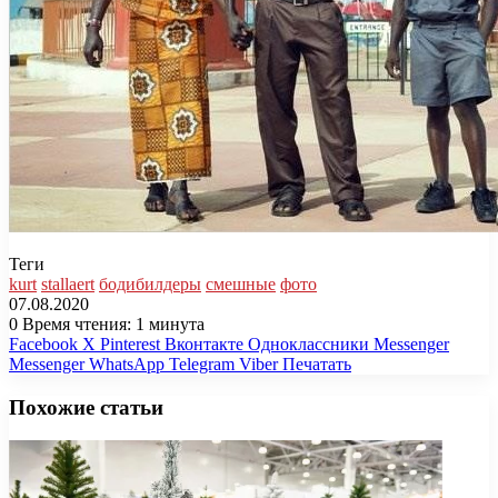
Теги
kurt
stallaert
бодибилдеры
смешные
фото
07.08.2020
0
Время чтения: 1 минута
Facebook
X
Pinterest
Вконтакте
Одноклассники
Messenger
Messenger
WhatsApp
Telegram
Viber
Печатать
Похожие статьи