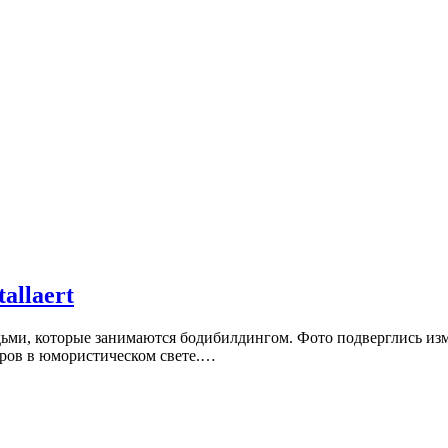
allaert
 людьми, которые занимаются бодибилдингом. Фото подверглись 
еров в юмористическом свете.…