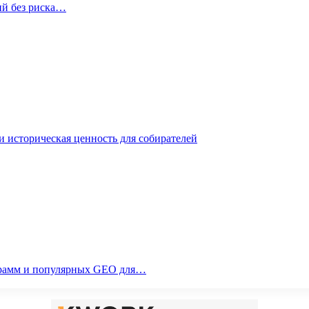
ий без риска…
 историческая ценность для собирателей
ограмм и популярных GEO для…