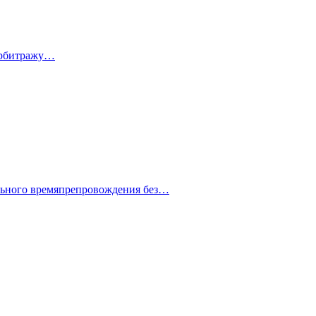
 арбитражу…
ельного времяпрепровождения без…