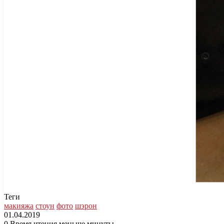
Теги
макияжа
стоун
фото
шэрон
01.04.2019
0
Время чтения меньше минуты