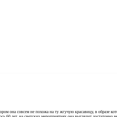
ором она совсем не похожа на ту жгучую красавицу, в образе к
сь 60 лет, на светских мероприятиях она выглядит достаточно 