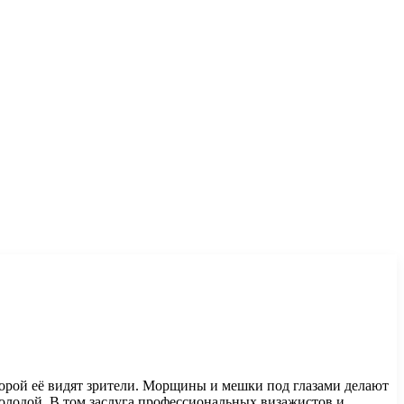
оторой её видят зрители. Морщины и мешки под глазами делают
молодой. В том заслуга профессиональных визажистов и