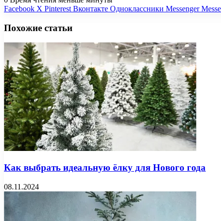
Facebook
X
Pinterest
Вконтакте
Одноклассники
Messenger
Messe
Похожие статьи
Как выбрать идеальную ёлку для Нового года
08.11.2024