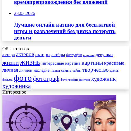
времяпрепровождения без вложений
28.03.2026
Лучшие онлайн казино для бесплатной
игры и развлечений без риска потерять
деньги
Облако тегов
актеров
актеры
актера
девушки
актёры
биография
горячие
жизнь
жизни
картины
красивые
интересные
картина
творчество
личная
личной
наследие
самые
певца
факты
тайны
фото
фотограф
художник
фильма
фотографии
фэнтези
художника
Интересное