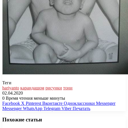
Теги
hariyanto
карандашом
рисунки
тони
02.04.2020
0
Время чтения меньше минуты
Facebook
X
Pinterest
Вконтакте
Одноклассники
Messenger
Messenger
WhatsApp
Telegram
Viber
Печатать
Похожие статьи