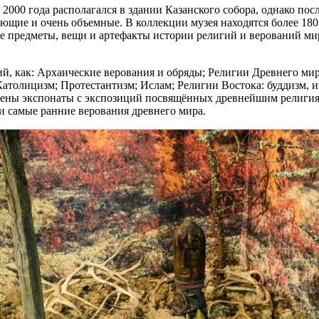
2000 года располагался в здании Казанского собора, однако посл
ающие и очень объемные. В коллекции музея находятся более 180
ые предметы, вещи и артефакты истории религий и верований ми
ий, как: Архаические верования и обряды; Религии Древнего ми
атолицизм; Протестантизм; Ислам; Религии Востока: буддизм, и
влены экспонаты с экспозиций посвящённых древнейшим религия
ли самые ранние верования древнего мира.