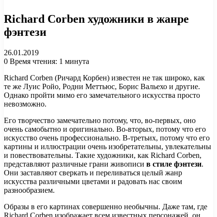
Richard Corben художники в жанре
фэнтези
26.01.2019
0
Время чтения: 1 минута
Richard Corben (Ричард Корбен) известен не так широко, как
те же Луис Ройо, Родни Меттьюс, Борис Вальехо и другие.
Однако пройти мимо его замечательного искусства просто
невозможно.
Его творчество замечательно потому, что, во-первых, оно
очень самобытно и оригинально. Во-вторых, потому что его
искусство очень профессионально. В-третьих, потому что его
картины и иллюстрации очень изобретательны, увлекательны
и повествовательны. Такие художники, как Richard Corben,
представляют различные грани живописи
в стиле фэнтези
.
Они заставляют сверкать и переливаться целый жанр
искусства различными цветами и радовать нас своим
разнообразием.
Образы в его картинах совершенно необычны. Даже там, где
Richard Corben изображает всем известных персонажей, он