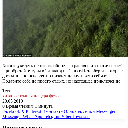
Хотите увидеть нечто подобное — красивое и экзотическое?
Приобретайте туры в Таиланд из Санкт-Петербурга, которые
доступны по невероятно низким ценам прямо сейчас.
Подарите себе не просто отдых, но настоящее приключение!
Теги
китае
огромная
пещера
фото
20.05.2019
0
Время чтения: 1 минута
Facebook
X
Pinterest
Вконтакте
Одноклассники
Messenger
Messenger
WhatsApp
Telegram
Viber
Печатать
Похожие статьи