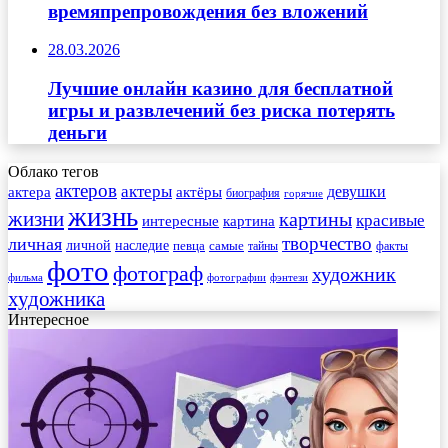
времяпрепровождения без вложений
28.03.2026
Лучшие онлайн казино для бесплатной
игры и развлечений без риска потерять
деньги
Облако тегов
актеров
актеры
актера
девушки
актёры
биография
горячие
жизнь
жизни
картины
красивые
интересные
картина
творчество
личная
личной
наследие
самые
певца
факты
тайны
фото
фотограф
художник
фильма
фотографии
фэнтези
художника
Интересное