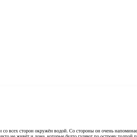
и со всех сторон окружён водой. Со стороны он очень напомина
икто не живёт и дома, которые будто гуляют по острову толпой