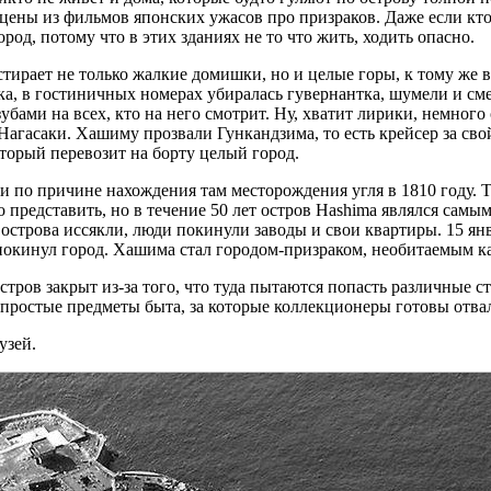
ены из фильмов японских ужасов про призраков. Даже если кто-
род, потому что в этих зданиях не то что жить, ходить опасно.
 стирает не только жалкие домишки, но и целые горы, к тому же 
зыка, в гостиничных номерах убиралась гувернантка, шумели и см
бами на всех, кто на него смотрит. Ну, хватит лирики, немного
Нагасаки. Хашиму прозвали Гункандзима, то есть крейсер за сво
оторый перевозит на борту целый город.
ли по причине нахождения там месторождения угля в 1810 году. 
 представить, но в течение 50 лет остров Hashima являлся самы
 острова иссякли, люди покинули заводы и свои квартиры. 15 я
 покинул город. Хашима стал городом-призраком, необитаемым к
ров закрыт из-за того, что туда пытаются попасть различные ст
ростые предметы быта, за которые коллекционеры готовы отвал
узей.