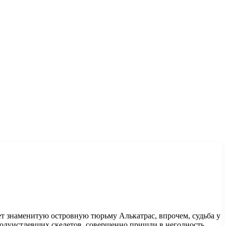
ет знаменитую островную тюрьму Алькатрас, впрочем, судьба у
 полуистлевших скелетов, совершенно пришли в негодность.