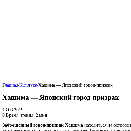
Главная
/
Культура
/
Хашима — Японский город-призрак
Хашима — Японский город-призрак
13.03.2019
0
Время чтения: 2 мин.
Заброшенный город-призрак Хашима
находиться на острове 
них практически одинаковая, трагическая. Теперь на Хашиме н