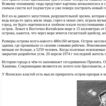
Всякому попавшему сюда предстают картины апокалипсиса и сц
сначала снести всё подчистую и уже поверх построить новый го
Всё из-за давнего запустения, разрушительной эрозии, которая
ведь когда-то здесь жили люди, горел в окнах свет, играла му
город, он будто ощетинился в злобном оскале полусгнившими зу
остров. Лежит в Восточно-Китайском море в 15 километрах от 
острова, кажется, что через море мчится гигантский крейсер, к
Размеры острова всего-навсего 480х160 метров. Остров засели
здания, где проживали со своими семьями рабочие. Невозможно
меньше не больше, а 5259 человек. Когда полезные ископаемые
закрытии разработки угля. 20 апреля 1974 г последний житель
История города в чём-то напоминает сегодняшнюю Припять. Ост
Хашимы. Сокровищами являются не золото или бриллианты, а п
У Японских властей есть мысли превратить остров-призрак в м