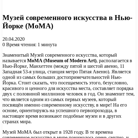
Музей современного искусства в Нью-
Йорке (MoMA)
20.04.2020
0
Время чтения: 1 минута
Знаменитый Музей современного искусства, который
называется
MoMA (Museum of Modern Art)
, располагается в
Нью-Йорке, Манхеттен (между пятой и шестой авеню, 11
Западная 53-я улица, станция метро Пятая Авеню). Является
одной из самых больших достопримечательностей Нью-
Йорка. Стоит сказать, что посещаемость этого, безусловно,
красивого и ценного для искусства места, составляет порядка
двух с половиной миллионов человек в год. Он знаменит тем,
что является одним из самых первых музеев, который
посвящён именно современному искусству, в мире! На его
основе, ориентируясь на успешного первопроходца, в
настоящее время возникают подобные музеи и в других
странах мира.
Музей МоМА был открыт в 1928 году. В те времена
современное искусство в мире понималось очень смутно, и