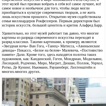
этот музей был призван вобрать в себя всё самое лучшее, всё
самое новое и необычное для того, чтобы люди могли
приобщиться к культуре современных творцов, а не жить
лишь искусством прошлого. Открытию музея содействовала
семья миллиардеров Рокфеллеров. Первым директором был
историк искусств, большой ценитель и критик Альфред Барр.
Удивительно, но этот музей работает так давно, что многие
картины из разряда современного искусства переходят в
разряд классики. Такими картинами, к примеру, являются:
«Звездная ночь» Ван Гога, «Танец» Матисса, «Авиньонские
девицы» Пикассо, «Белое на белом» Малевича, «Постоянство
памяти» Дали. Кроме того, здесь находятся полотна таких
художников, как: Кандинский, Гоген, Мондриан, Модильяни,
Лисицкий, Родченко, Миро, Магрит, Дюшан, Поллок, Уорхол,
Ротко, Де Кунинг, Ньюманн, Раушенберг, Лихтенштейн и
многих-многих других.