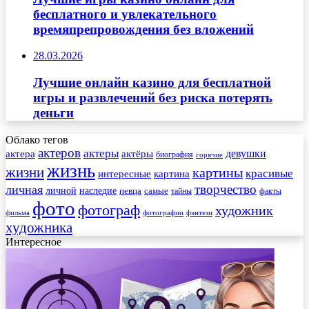
бесплатного и увлекательного
времяпрепровождения без вложений
28.03.2026
Лучшие онлайн казино для бесплатной
игры и развлечений без риска потерять
деньги
Облако тегов
актеров
актеры
актера
девушки
актёры
биография
горячие
жизнь
жизни
картины
красивые
интересные
картина
творчество
личная
личной
наследие
самые
певца
факты
тайны
фото
фотограф
художник
фильма
фотографии
фэнтези
художника
Интересное