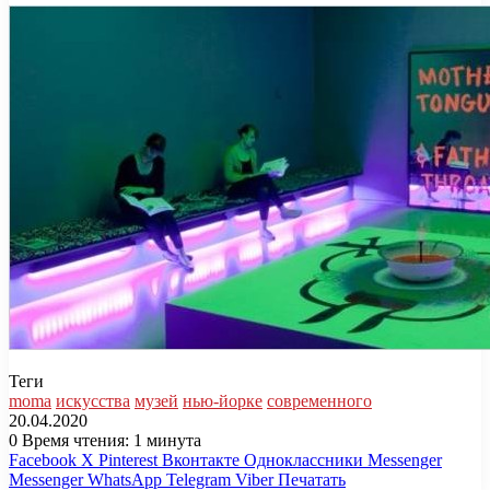
Теги
moma
искусства
музей
нью-йорке
современного
20.04.2020
0
Время чтения: 1 минута
Facebook
X
Pinterest
Вконтакте
Одноклассники
Messenger
Messenger
WhatsApp
Telegram
Viber
Печатать