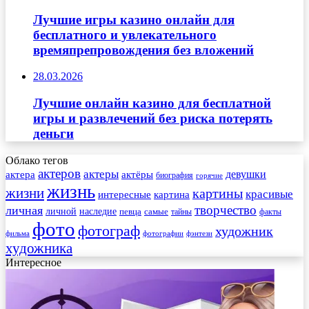
Лучшие игры казино онлайн для
бесплатного и увлекательного
времяпрепровождения без вложений
28.03.2026
Лучшие онлайн казино для бесплатной
игры и развлечений без риска потерять
деньги
Облако тегов
актеров
актеры
актера
девушки
актёры
биография
горячие
жизнь
жизни
картины
красивые
интересные
картина
творчество
личная
личной
наследие
самые
певца
факты
тайны
фото
фотограф
художник
фильма
фотографии
фэнтези
художника
Интересное