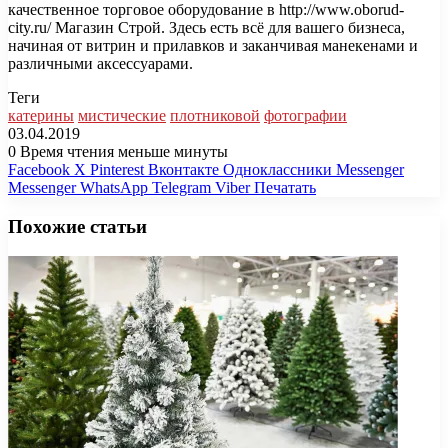
качественное торговое оборудование в http://www.oborud-
city.ru/ Магазин Строй. Здесь есть всё для вашего бизнеса,
начиная от витрин и прилавков и заканчивая манекенами и
различными аксессуарами.
Теги
катерины
мистические
плотниковой
фотографии
03.04.2019
0
Время чтения меньше минуты
Facebook
X
Pinterest
Вконтакте
Одноклассники
Messenger
Messenger
WhatsApp
Telegram
Viber
Печатать
Похожие статьи