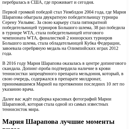
перебралась в США, где проживает и сегодня.
Первой громкой победой стал Уимблдон 2004 года, где Мария
Шарапова обыграла двукратную победительницу турнира
Серену Уильямс. За свою карьеру стала пятикратной
победительницей турниров Большого шлема, 38 раз победила
в турнире WTA, стала победительницей итогового
чемпионата WTA, финалисткой 2 юниорских турниров
Большого шлема, стала обладательницей Кубка Федерации,
завоевала серебряную медаль на Олимпийских играх 2012
года.
В 2016 году Мария Шарапова оказалась в центре допингового
скандала. Допинг-проба подтвердила наличие в крови
теннисистки запрещённого препарата мельдония, который, в
свою очередь, содержался в препарате милдронат,
принимавшимся Марией на протяжении последних 10 лет по
указанию врача.
Далее вас ждёт подборка красивых фотографий Марии
Шараповой, которая стала одной из самых известных
теннисисток мира.
Мария Шарапова лучшие моменты