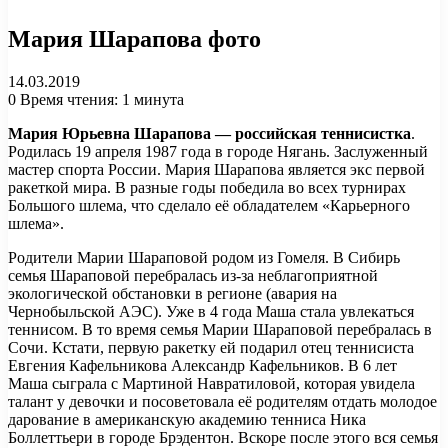
Мария Шарапова фото
14.03.2019
0
Время чтения: 1 минута
Мария Юрьевна Шарапова — российская теннисистка
.
Родилась 19 апреля 1987 года в городе Нягань. Заслуженный
мастер спорта России. Мария Шарапова является экс первой
ракеткой мира. В разные годы победила во всех турнирах
Большого шлема, что сделало её обладателем «Карьерного
шлема».
Родители Марии Шараповой родом из Гомеля. В Сибирь
семья Шараповой перебралась из-за неблагоприятной
экологической обстановки в регионе (авария на
Чернобыльской АЭС). Уже в 4 года Маша стала увлекаться
теннисом. В то время семья Марии Шараповой перебралась в
Сочи. Кстати, первую ракетку ей подарил отец теннисиста
Евгения Кафельникова Александр Кафельников. В 6 лет
Маша сыграла с Мартиной Навратиловой, которая увидела
талант у девочки и посоветовала её родителям отдать молодое
дарование в американскую академию тенниса Ника
Боллеттьери в городе Брэдентон. Вскоре после этого вся семья