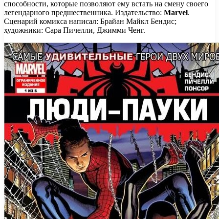
способности, которые позволяют ему встать на смену своего
легендарного предшественника. Издательство:
Marvel
.
Сценарий комикса написал: Брайан Майкл Бендис;
художники: Сара Пичелли, Джимми Ченг.