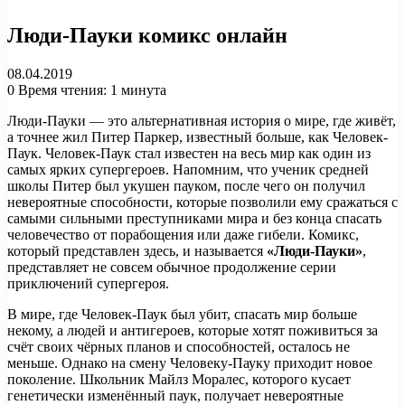
Люди-Пауки комикс онлайн
08.04.2019
0
Время чтения: 1 минута
Люди-Пауки — это альтернативная история о мире, где живёт,
а точнее жил Питер Паркер, известный больше, как Человек-
Паук. Человек-Паук стал известен на весь мир как один из
самых ярких супергероев. Напомним, что ученик средней
школы Питер был укушен пауком, после чего он получил
невероятные способности, которые позволили ему сражаться с
самыми сильными преступниками мира и без конца спасать
человечество от порабощения или даже гибели. Комикс,
который представлен здесь, и называется
«Люди-Пауки»
,
представляет не совсем обычное продолжение серии
приключений супергероя.
В мире, где Человек-Паук был убит, спасать мир больше
некому, а людей и антигероев, которые хотят поживиться за
счёт своих чёрных планов и способностей, осталось не
меньше. Однако на смену Человеку-Пауку приходит новое
поколение. Школьник Майлз Моралес, которого кусает
генетически изменённый паук, получает невероятные