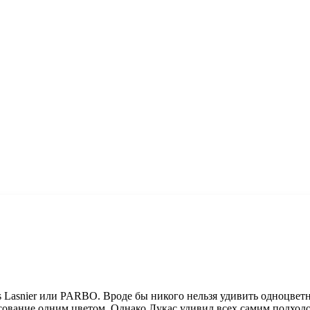
s Lasnier или PARBO. Вроде бы никого нельзя удивить одноцвет
исование одним цветом. Однако Лукас удивил всех самим подходо