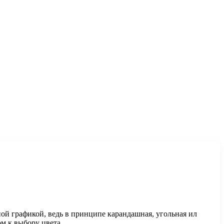
ной графикой, ведь в принципе карандашная, угольная ил
м к выбору цвета.