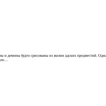
ры и демоны будто срисованы из жизни адских предместий. Одна
нную…