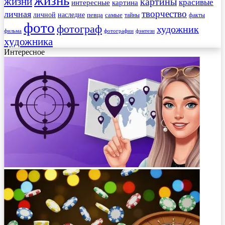
жизнь
жизни
картины
красивые
интересные
картина
творчество
личная
личной
наследие
самые
певца
факты
тайны
фото
фотограф
художник
фильма
фотографии
фэнтези
художника
Интересное