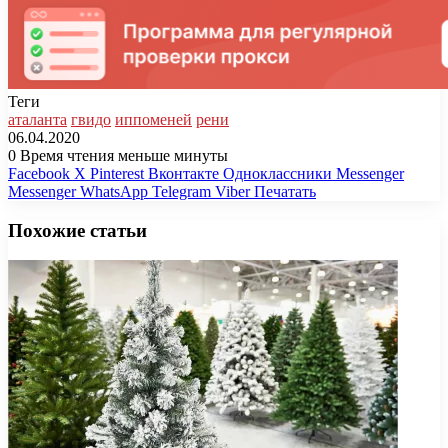
Теги
аталанта
гвидо
иппоменей
рени
06.04.2020
0
Время чтения меньше минуты
Facebook
X
Pinterest
Вконтакте
Одноклассники
Messenger
Messenger
WhatsApp
Telegram
Viber
Печатать
Похожие статьи