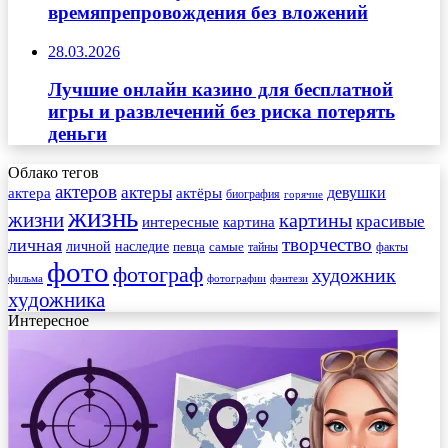
времяпрепровождения без вложений
28.03.2026
Лучшие онлайн казино для бесплатной
игры и развлечений без риска потерять
деньги
Облако тегов
актеров
актеры
актера
девушки
актёры
биография
горячие
жизнь
жизни
картины
красивые
интересные
картина
творчество
личная
личной
наследие
самые
певца
факты
тайны
фото
фотограф
художник
фильма
фотографии
фэнтези
художника
Интересное