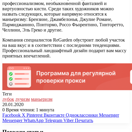
профессионализмом, необыкновенной фантазией и
виртуозностью кисти. Среди таких художников можно
назвать следующих, которые напрямую относятся к
маньеризму: Брензине, Джамбелонья, Джулие Романе,
Пармиджанино, Понтормо, Россо Фьорентино, Тинторетто,
Челлини, Эль Греко и другие.
Компания специалистов ReGarden обустроит любой участок
на ваш вкус и в соответствии с последними тенденциями.
Профессиональный ландшафтный дизайн подарит вам массу
приятных впечатлений.
Теги
лубок
лучизм
маньеризм
20.01.2020
0
Время чтения: 1 минута
Facebook
X
Pinterest
Вконтакте
Одноклассники
Messenger
Messenger
WhatsApp
Telegram
Viber
Печатать
Похожие статьи