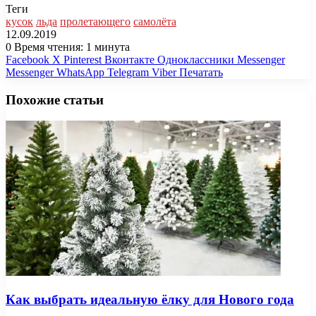
Теги
кусок
льда
пролетающего
самолёта
12.09.2019
0
Время чтения: 1 минута
Facebook
X
Pinterest
Вконтакте
Одноклассники
Messenger
Messenger
WhatsApp
Telegram
Viber
Печатать
Похожие статьи
Как выбрать идеальную ёлку для Нового года