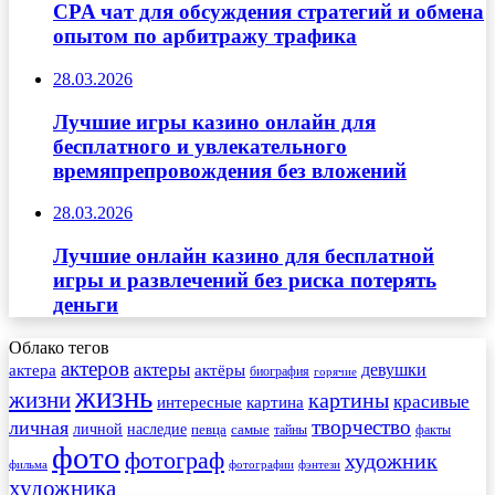
CPA чат для обсуждения стратегий и обмена
опытом по арбитражу трафика
28.03.2026
Лучшие игры казино онлайн для
бесплатного и увлекательного
времяпрепровождения без вложений
28.03.2026
Лучшие онлайн казино для бесплатной
игры и развлечений без риска потерять
деньги
Облако тегов
актеров
актеры
актера
девушки
актёры
биография
горячие
жизнь
жизни
картины
красивые
интересные
картина
творчество
личная
личной
наследие
самые
певца
факты
тайны
фото
фотограф
художник
фильма
фотографии
фэнтези
художника