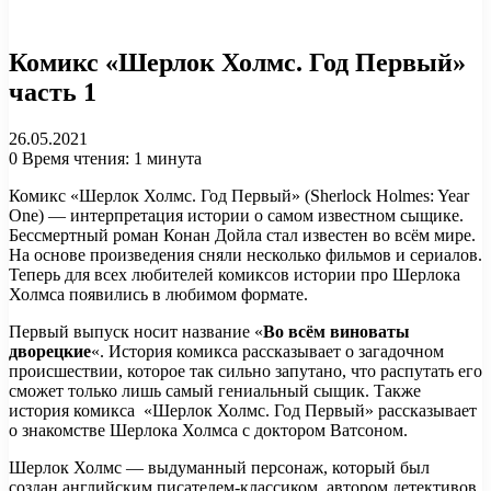
Комикс «Шерлок Холмс. Год Первый»
часть 1
26.05.2021
0
Время чтения: 1 минута
Комикс «Шерлок Холмс. Год Первый» (Sherlock Holmes: Year
One) — интерпретация истории о самом известном сыщике.
Бессмертный роман Конан Дойла стал известен во всём мире.
На основе произведения сняли несколько фильмов и сериалов.
Теперь для всех любителей комиксов истории про Шерлока
Холмса появились в любимом формате.
Первый выпуск носит название «
Во всём виноваты
дворецкие
«. История комикса рассказывает о загадочном
происшествии, которое так сильно запутано, что распутать его
сможет только лишь самый гениальный сыщик. Также
история комикса «Шерлок Холмс. Год Первый» рассказывает
о знакомстве Шерлока Холмса с доктором Ватсоном.
Шерлок Холмс — выдуманный персонаж, который был
создан английским писателем-классиком, автором детективов