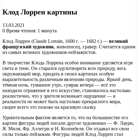
Клод Лоррен картины
13.03.2021
0
Время чтения: 1 минута
Клод Лоррен (Claude Lorrain, 1600 г. — 1682 г.) —
великий
французский художник
, живописец, гравер. Считается одним
из самых великих художников-пейзажистов.
В творчестве Клода Лоррена особое внимание уделяется игре
света и тени. Он старался одухотворить всю природу, весь
окружающий мир, придать в своих картинах особую
выразительность различным явлениям природы. Яркий день,
тёмная ночь, туманное утро, сумрак вечера — всё это
находило отражение в его искусстве, становилось настолько
реалистично, что у зрителя возникает ощущение — в
реальности не может быть настолько прекрасного мира,
скорее всего это похоже на красивую сказку.
Удивительным фактом является то, что на большинстве его
картин фигуры людей писали другие художники — Ф. Лаури,
Я. Миля, Фр. Аллегри и Н. Колонбеля. Он отдавал все свои
силы только пейзажам. Фигуры людей Клод Лоррен стал