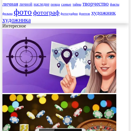
творчество
личная
личной
наследие
самые
певца
факты
тайны
фото
фотограф
художник
фильма
фотографии
фэнтези
художника
Интересное