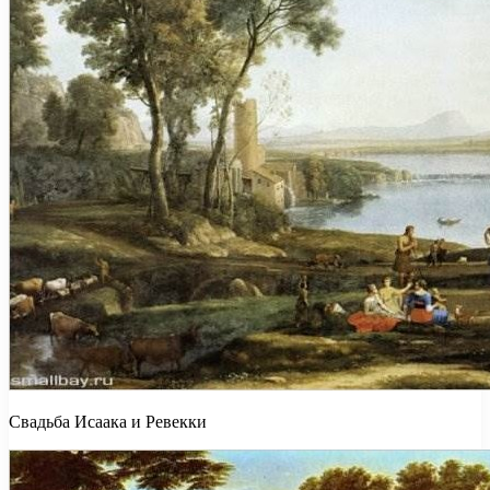
Свадьба Исаака и Ревекки