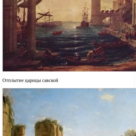
Отплытие царицы савской