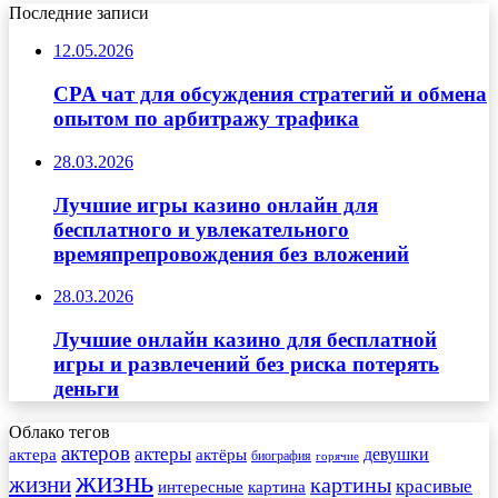
Последние записи
12.05.2026
CPA чат для обсуждения стратегий и обмена
опытом по арбитражу трафика
28.03.2026
Лучшие игры казино онлайн для
бесплатного и увлекательного
времяпрепровождения без вложений
28.03.2026
Лучшие онлайн казино для бесплатной
игры и развлечений без риска потерять
деньги
Облако тегов
актеров
актеры
актера
девушки
актёры
биография
горячие
жизнь
жизни
картины
красивые
интересные
картина