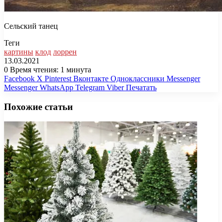
Сельский танец
Теги
картины
клод
лоррен
13.03.2021
0
Время чтения: 1 минута
Facebook
X
Pinterest
Вконтакте
Одноклассники
Messenger
Messenger
WhatsApp
Telegram
Viber
Печатать
Похожие статьи