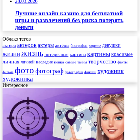
28.03.2026
Лучшие онлайн казино для бесплатной
игры и развлечений без риска потерять
деньги
Облако тегов
актеров
актеры
актера
девушки
актёры
биография
горячие
жизнь
жизни
картины
красивые
интересные
картина
творчество
личная
личной
наследие
самые
певца
факты
тайны
фото
фотограф
художник
фильма
фотографии
фэнтези
художника
Интересное