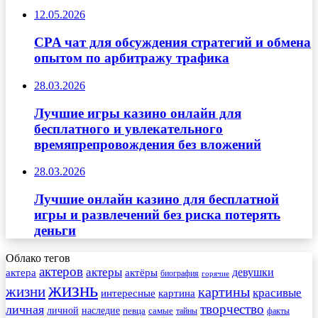
12.05.2026
CPA чат для обсуждения стратегий и обмена
опытом по арбитражу трафика
28.03.2026
Лучшие игры казино онлайн для
бесплатного и увлекательного
времяпрепровождения без вложений
28.03.2026
Лучшие онлайн казино для бесплатной
игры и развлечений без риска потерять
деньги
Облако тегов
актеров
актеры
актера
девушки
актёры
биография
горячие
жизнь
жизни
картины
красивые
интересные
картина
творчество
личная
личной
наследие
самые
певца
факты
тайны