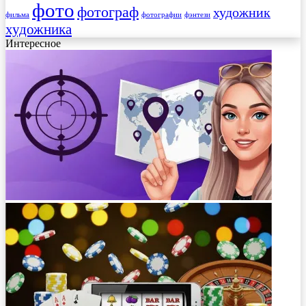
фото
фотограф
художник
фильма
фотографии
фэнтези
художника
Интересное