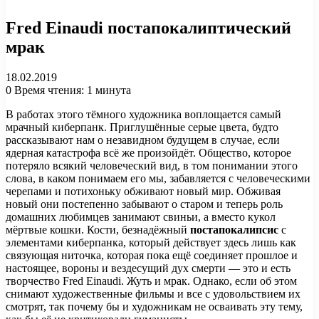
Fred Einaudi постапокалиптический
мрак
18.02.2019
0
Время чтения: 1 минута
В работах этого тёмного художника воплощается самый
мрачный киберпанк. Приглушённые серые цвета, будто
рассказывают нам о незавидном будущем в случае, если
ядерная катастрофа всё же произойдёт. Общество, которое
потеряло всякий человеческий вид, в том понимании этого
слова, в каком понимаем его мы, забавляется с человеческими
черепами и потихоньку обживают новый мир. Обживая
новый они постепенно забывают о старом и теперь роль
домашних любимцев занимают свиньи, а вместо кукол
мёртвые кошки. Кости, безнадёжный
постапокалипсис
с
элементами киберпанка, который действует здесь лишь как
связующая ниточка, которая пока ещё соединяет прошлое и
настоящее, вороны и вездесущий дух смерти — это и есть
творчество Fred Einaudi. Жуть и мрак. Однако, если об этом
снимают художественные фильмы и все с удовольствием их
смотрят, так почему бы и художникам не осваивать эту тему,