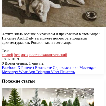
Хотите знать больше о красивом и прекрасном в этом мире?
На сайте ArchiDaily вы можете посмотреть шедевры
архитектуры, как России, так и всего мира.
Теги
einaudi
fred
мрак
постапокалиптический
18.02.2019
0
Время чтения: 1 минута
Facebook
X
Pinterest
Вконтакте
Одноклассники
Messenger
Messenger
WhatsApp
Telegram
Viber
Печатать
Похожие статьи