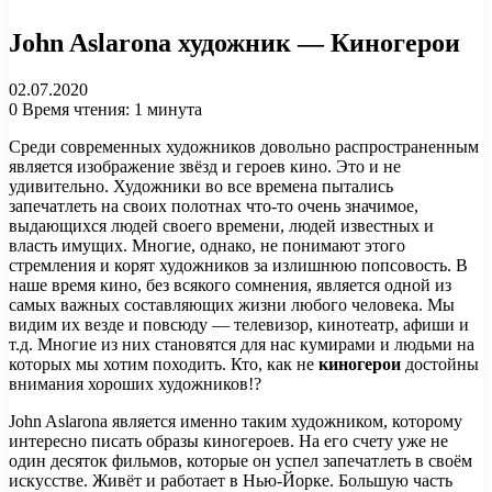
John Aslarona художник — Киногерои
02.07.2020
0
Время чтения: 1 минута
Среди современных художников довольно распространенным
является изображение звёзд и героев кино. Это и не
удивительно. Художники во все времена пытались
запечатлеть на своих полотнах что-то очень значимое,
выдающихся людей своего времени, людей известных и
власть имущих. Многие, однако, не понимают этого
стремления и корят художников за излишнюю попсовость. В
наше время кино, без всякого сомнения, является одной из
самых важных составляющих жизни любого человека. Мы
видим их везде и повсюду — телевизор, кинотеатр, афиши и
т.д. Многие из них становятся для нас кумирами и людьми на
которых мы хотим походить. Кто, как не
киногерои
достойны
внимания хороших художников!?
John Aslarona является именно таким художником, которому
интересно писать образы киногероев. На его счету уже не
один десяток фильмов, которые он успел запечатлеть в своём
искусстве. Живёт и работает в Нью-Йорке. Большую часть