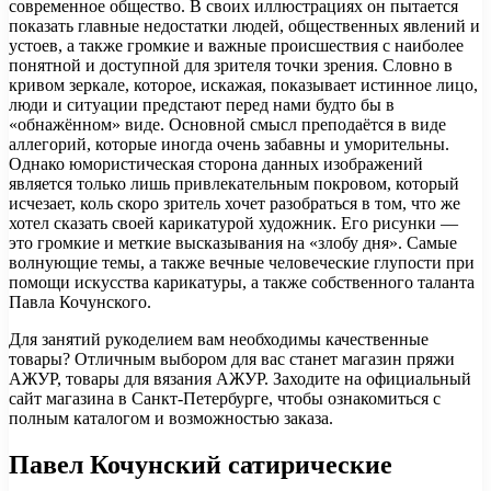
современное общество. В своих иллюстрациях он пытается
показать главные недостатки людей, общественных явлений и
устоев, а также громкие и важные происшествия с наиболее
понятной и доступной для зрителя точки зрения. Словно в
кривом зеркале, которое, искажая, показывает истинное лицо,
люди и ситуации предстают перед нами будто бы в
«обнажённом» виде. Основной смысл преподаётся в виде
аллегорий, которые иногда очень забавны и уморительны.
Однако юмористическая сторона данных изображений
является только лишь привлекательным покровом, который
исчезает, коль скоро зритель хочет разобраться в том, что же
хотел сказать своей карикатурой художник. Его рисунки —
это громкие и меткие высказывания на «злобу дня». Самые
волнующие темы, а также вечные человеческие глупости при
помощи искусства карикатуры, а также собственного таланта
Павла Кочунского.
Для занятий рукоделием вам необходимы качественные
товары? Отличным выбором для вас станет магазин пряжи
АЖУР, товары для вязания АЖУР. Заходите на официальный
сайт магазина в Санкт-Петербурге, чтобы ознакомиться с
полным каталогом и возможностью заказа.
Павел Кочунский сатирические