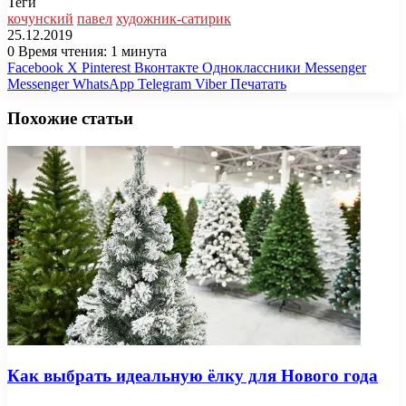
Теги
кочунский
павел
художник-сатирик
25.12.2019
0
Время чтения: 1 минута
Facebook
X
Pinterest
Вконтакте
Одноклассники
Messenger
Messenger
WhatsApp
Telegram
Viber
Печатать
Похожие статьи
Как выбрать идеальную ёлку для Нового года