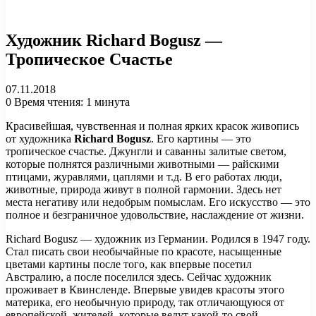
Художник Richard Bogusz —
Тропическое Счастье
07.11.2018
0
Время чтения: 1 минута
Красивейшая, чувственная и полная ярких красок живопись
от художника
Richard Bogusz
. Его картины — это
тропическое счастье. Джунгли и саванны залитые светом,
которые полнятся различными животными — райскими
птицами, журавлями, цаплями и т.д. В его работах люди,
животные, природа живут в полной гармонии. Здесь нет
места негативу или недобрым помыслам. Его искусство — это
полное и безграничное удовольствие, наслаждение от жизни.
Richard Bogusz — художник из Германии. Родился в 1947 году.
Стал писать свои необычайные по красоте, насыщенные
цветами картины после того, как впервые посетил
Австралию, а после поселился здесь. Сейчас художник
проживает в Квинсленде. Впервые увидев красоты этого
материка, его необычную природу, так отличающуюся от
европейской, жителей, которые ведут какой-то свой