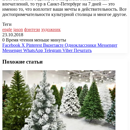
впечатлений, то тур в Санкт-Петербург на 7 дней — это
именно то, что воплотит ваши мечты в действительность. Все
достопримечательности культурной столицы и многое другое.
Теги
engle
jason
фэнтези
художник
23.10.2018
0
Время чтения меньше минуты
Facebook
X
Pinterest
Вконтакте
Одноклассники
Messenger
Messenger
WhatsApp
Telegram
Viber
Печатать
Похожие статьи