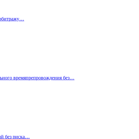
 арбитражу…
ельного времяпрепровождения без…
ий без риска…