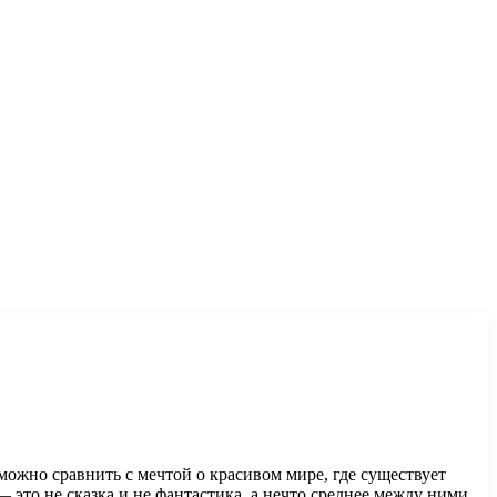
ожно сравнить с мечтой о красивом мире, где существует
— это не сказка и не фантастика, а нечто среднее между ними.