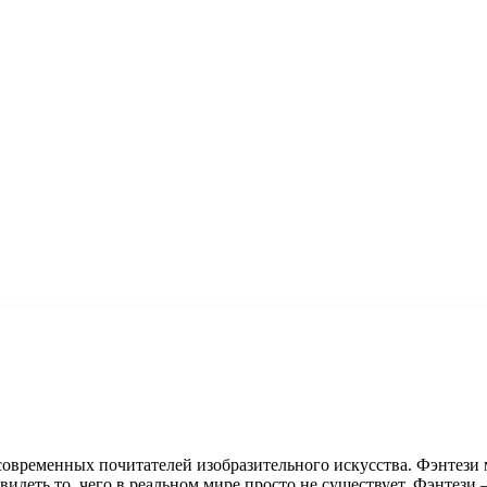
временных почитателей изобразительного искусства. Фэнтези м
увидеть то, чего в реальном мире просто не существует. Фэнтези 