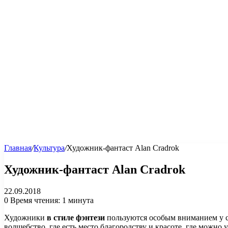
Главная
/
Культура
/
Художник-фантаст Alan Cradrok
Художник-фантаст Alan Cradrok
22.09.2018
0
Время чтения: 1 минута
Художники
в стиле фэнтези
пользуются особым вниманием у со
волшебство, где есть место благородству и красоте, где можно 