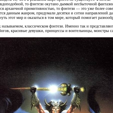
авдоподобной, то фэнтези окутано дымкой несбыточной фантазии.
тся архаичной примитивностью, то фэнтези — это уже более сов
ются данным жанром, придумали десятки и сотни направлений да
ть этот мир и оказаться в том мире, который помогает разнообр
ак называемом, классическом фэнтези. Именно так и представля
богов, красивые девушки, принцессы и воительницы, монстры с