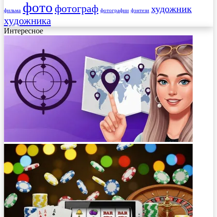
фото
фотограф
художник
фильма
фотографии
фэнтези
художника
Интересное