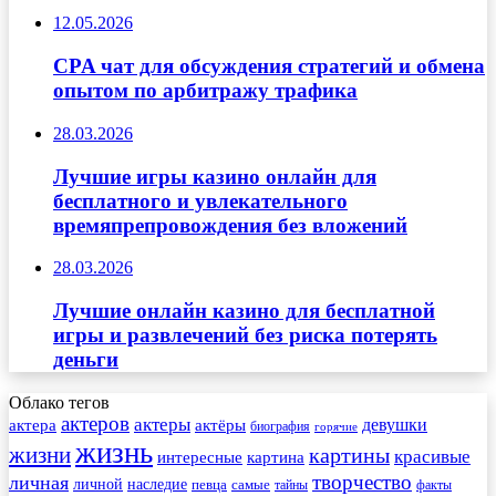
12.05.2026
CPA чат для обсуждения стратегий и обмена
опытом по арбитражу трафика
28.03.2026
Лучшие игры казино онлайн для
бесплатного и увлекательного
времяпрепровождения без вложений
28.03.2026
Лучшие онлайн казино для бесплатной
игры и развлечений без риска потерять
деньги
Облако тегов
актеров
актеры
актера
девушки
актёры
биография
горячие
жизнь
жизни
картины
красивые
интересные
картина
творчество
личная
личной
наследие
самые
певца
факты
тайны