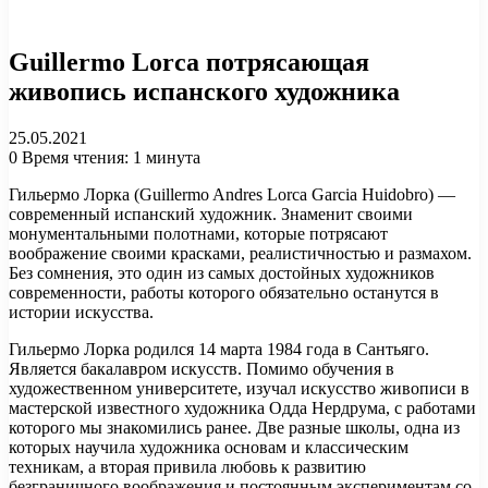
Guillermo Lorca потрясающая
живопись испанского художника
25.05.2021
0
Время чтения: 1 минута
Гильермо Лорка (Guillermo Andres Lorca Garcia Huidobro) —
современный испанский художник. Знаменит своими
монументальными полотнами, которые потрясают
воображение своими красками, реалистичностью и размахом.
Без сомнения, это один из самых достойных художников
современности, работы которого обязательно останутся в
истории искусства.
Гильермо Лорка родился 14 марта 1984 года в Сантьяго.
Является бакалавром искусств. Помимо обучения в
художественном университете, изучал искусство живописи в
мастерской известного художника Одда Нердрума, с работами
которого мы знакомились ранее. Две разные школы, одна из
которых научила художника основам и классическим
техникам, а вторая привила любовь к развитию
безграничного воображения и постоянным экспериментам со