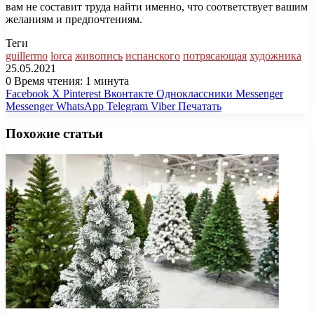
вам не составит труда найти именно, что соответствует вашим
желаниям и предпочтениям.
Теги
guillermo
lorca
живопись
испанского
потрясающая
художника
25.05.2021
0
Время чтения: 1 минута
Facebook
X
Pinterest
Вконтакте
Одноклассники
Messenger
Messenger
WhatsApp
Telegram
Viber
Печатать
Похожие статьи