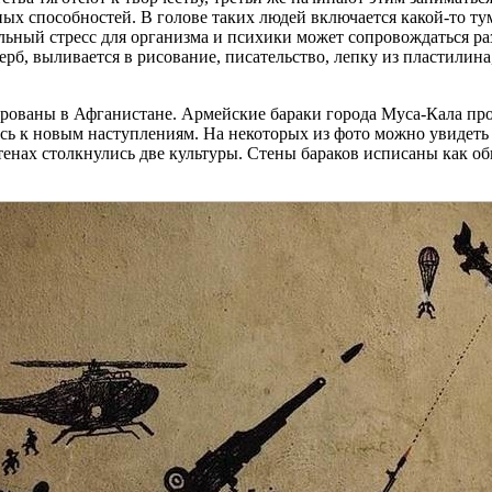
х способностей. В голове таких людей включается какой-то тум
льный стресс для организма и психики может сопровождаться р
б, выливается в рисование, писательство, лепку из пластилина,
ированы в Афганистане. Армейские бараки города Муса-Кала пр
сь к новым наступлениям. На некоторых из фото можно увидеть и
 стенах столкнулись две культуры. Стены бараков исписаны как