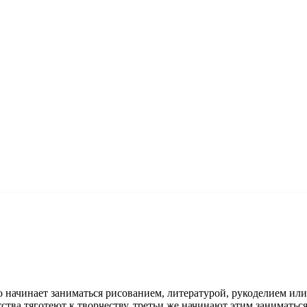
о начинает заниматься рисованием, литературой, рукоделием или
тства тяготеют к творчеству, третьи же начинают этим заниматьс