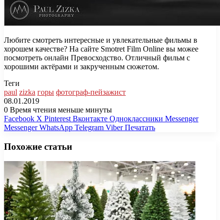
Любите смотреть интересные и увлекательные фильмы в
хорошем качестве? На сайте Smotret Film Online вы можее
посмотреть онлайн Превосходство. Отличный фильм с
хорошими актёрами и закрученным сюжетом.
Теги
paul
zizka
горы
фотограф-пейзажист
08.01.2019
0
Время чтения меньше минуты
Facebook
X
Pinterest
Вконтакте
Одноклассники
Messenger
Messenger
WhatsApp
Telegram
Viber
Печатать
Похожие статьи