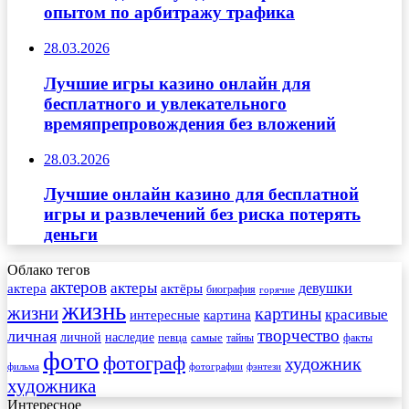
опытом по арбитражу трафика
28.03.2026
Лучшие игры казино онлайн для
бесплатного и увлекательного
времяпрепровождения без вложений
28.03.2026
Лучшие онлайн казино для бесплатной
игры и развлечений без риска потерять
деньги
Облако тегов
актеров
актеры
актера
девушки
актёры
биография
горячие
жизнь
жизни
картины
красивые
интересные
картина
творчество
личная
личной
наследие
самые
певца
факты
тайны
фото
фотограф
художник
фильма
фотографии
фэнтези
художника
Интересное