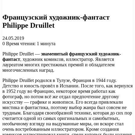
Французский художник-фантаст
Philippe Druillet
24.05.2019
0
Время чтения: 1 минута
Philippe Druillet —
знаменитый французский художник-
фантаст
, художник комиксов, иллюстратор. Является
лауреатом многих престижных премий и обладателем
многочисленных наград.
Philippe Druillet родился в Тулузе, Франция в 1944 году.
Детство и юность провёл в Испании. После того, как вернулся
в 1952 году во Францию, некоторое время работал как
фотограф, но потом всё же отдал предпочтение другому
искусству — графике и живописи. Его всегда привлекали
мистика и фантастика, поэтому выбор жанра был совсем не
трудным. Благодаря своеобразной технике, которая до сих пор
считается одной из самых оригинальных и самобытных,
необычному взгляду на выдуманные миры, он вскоре стал
очень востребованным иллюстратором. Кроме создания
комиксов иллюстрировал книги, среди которых были издания