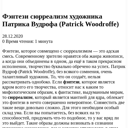
Фэнтези сюрреализм художника
Патрика Вудрофа (Patrick Woodroffe)
28.12.2020
0
Время чтения: 1 минута
Фэнтези, которое совмещено с сюрреализмом — это адская
смесь. Современному зрителю нравятся оба жанра живописи,
а когда они объединены в одном, да ещё в таком прекрасном
исполнении, творчество буквально обречено на успех. Патрик
Вудроф (Patrick Woodroffe), без всякого сомнения, очень
талантливый художник. То, что он создаёт, нельзя
рассматривать однобоко. Если
фэнтези
, которое является
ядром всего его творчества, относит нас к каким то
мифологическим образам, к фантастике, выдуманным мирам,
то
сюрреализм
, который является мантией для ядра, облекает
это фэнтези в нечто совершенно невероятное. Совместить две
такие вещи довольно сложно. Для этого необходим особый
склад ума. Если вы попытаетесь, без всяких на то
способностей, придумать что-то подобное, то у вас вряд ли
это выйдет. Такие образы должны возникать в сознании