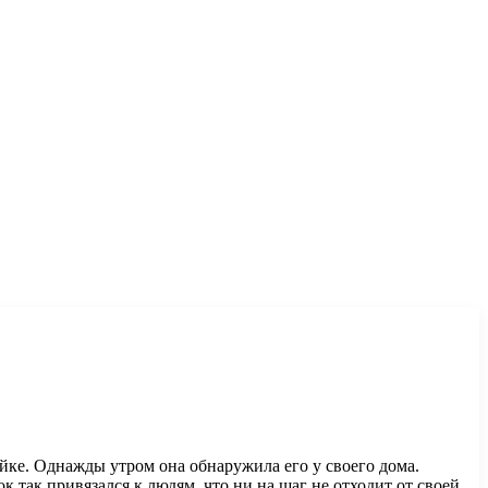
йке. Однажды утром она обнаружила его у своего дома.
к так привязался к людям, что ни на шаг не отходит от своей