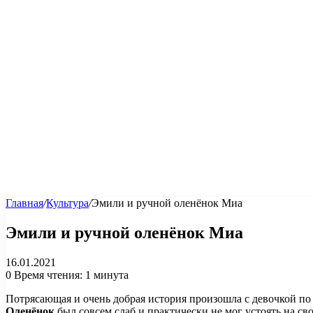
Главная
/
Культура
/
Эмили и ручной оленёнок Миа
Эмили и ручной оленёнок Миа
16.01.2021
0
Время чтения: 1 минута
Потрясающая и очень добрая история произошла с девочкой по
Оленёнок
был совсем слаб и практически не мог устоять на сво