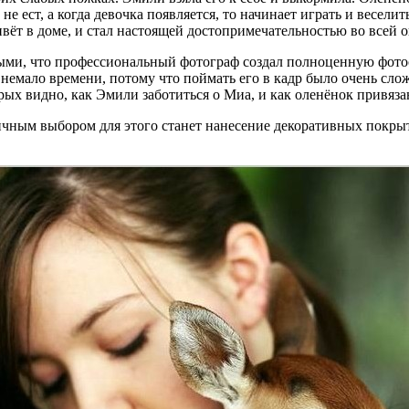
е ест, а когда девочка появляется, то начинает играть и веселит
вёт в доме, и стал настоящей достопримечательностью во всей о
ыми, что профессиональный фотограф создал полноценную фотос
емало времени, потому что поймать его в кадр было очень сложн
рых видно, как Эмили заботиться о Миа, и как оленёнок привязан
чным выбором для этого станет нанесение декоративных покрыт