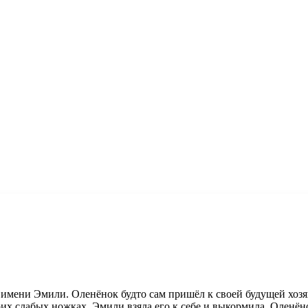
 имени Эмили. Оленёнок будто сам пришёл к своей будущей хозя
их слабых ножках. Эмили взяла его к себе и выкормила. Оленёно