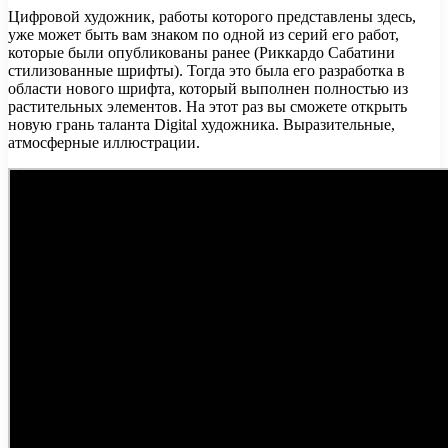
Цифровой художник, работы которого представлены здесь,
уже может быть вам знаком по одной из серий его работ,
которые были опубликованы ранее (Риккардо Сабатини
стилизованные шрифты). Тогда это была его разработка в
области нового шрифта, который выполнен полностью из
растительных элементов. На этот раз вы сможете открыть
новую грань таланта Digital художника. Выразительные,
атмосферные иллюстрации.