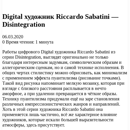
Digital художник Riccardo Sabatini —
Disintegration
06.03.2020
0
Время чтения: 1 минута
Работы цифрового Digital художника Riccardo Sabatini из
серии Disintegration, выглядят оригинально не только
благодаря интересным задумкам, символическим образам и
аллегорическим сценкам, но и самой технике исполнения. В
общих чертах стилистику можно обрисовать, как минимализм
с применением эффекта пуантилизма (рисование точками).
Такой вид рисунка напоминает мелкую мозаику, которая при
взгляде с близкого расстояния расплывается в нечто
аморфное, а при удалении превращается в чёткие образы.
Технику пуантилизма придумали ещё на заре становления
различных импрессионистических жанров и направлений.
Хоть в этой серии художника Riccardo Sabatini она
применяется лишь частично, всё же характерное влияние
художников, которые искали большей выразительности
атмосферы, здесь присутствует.