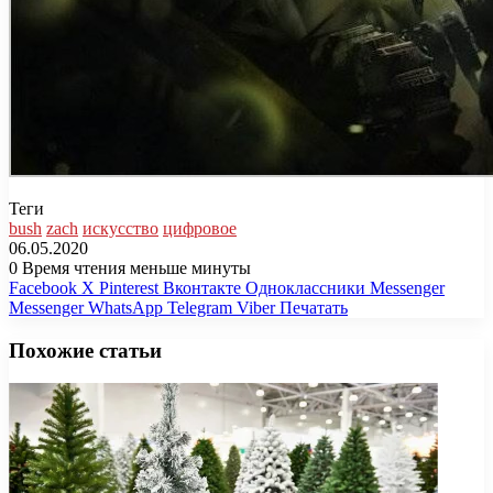
Теги
bush
zach
искусство
цифровое
06.05.2020
0
Время чтения меньше минуты
Facebook
X
Pinterest
Вконтакте
Одноклассники
Messenger
Messenger
WhatsApp
Telegram
Viber
Печатать
Похожие статьи