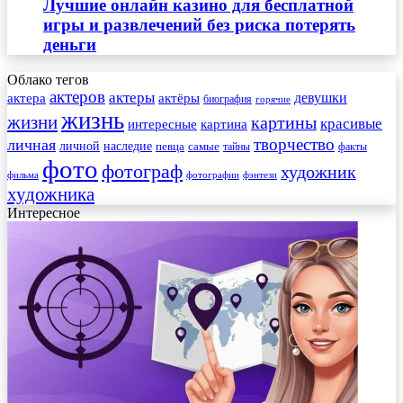
Лучшие онлайн казино для бесплатной
игры и развлечений без риска потерять
деньги
Облако тегов
актеров
актеры
актера
девушки
актёры
биография
горячие
жизнь
жизни
картины
красивые
интересные
картина
творчество
личная
личной
наследие
самые
певца
факты
тайны
фото
фотограф
художник
фильма
фотографии
фэнтези
художника
Интересное