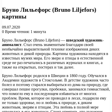
Бруно Лильефорс (Bruno Liljefors)
картины
09.07.2020
0
Время чтения: 1 минута
Бруно Лильефорс (Bruno Liljefors) —
шведский художник-
анималист
. Стал очень знаменитым благодаря своей
необычайно выразительной технике изображения диких
животных и дикой природы. Картины художника находятся в
известных музеях мира. Его звери и птицы в естественной
среде не раз печатались в различных журналах и книгах, а
также на открытках, постерах и так далее.
Бруно Лильефорс родился в Швеции в 1860 году. Обучался в
Академии художеств в Стокгольме. В детстве художник часто
болел и поэтому старался выбираться из дома на природу, где
совершал пешие прогулки, пробежки, занимался гимнастикой,
что помогло ему в последующем избавиться от многих
проблем. Время, которое он проводил в лесах, подарили ему
не только здоровье, но и любовь к природе, к диким
животным, зверям и птицам. Эта любовь в полной мере
отразилась в его живописи. Стоит отметить, что художник