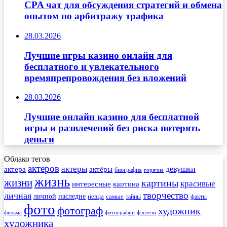
CPA чат для обсуждения стратегий и обмена
опытом по арбитражу трафика
28.03.2026
Лучшие игры казино онлайн для
бесплатного и увлекательного
времяпрепровождения без вложений
28.03.2026
Лучшие онлайн казино для бесплатной
игры и развлечений без риска потерять
деньги
Облако тегов
актеров
актеры
актера
девушки
актёры
биография
горячие
жизнь
жизни
картины
красивые
интересные
картина
творчество
личная
личной
наследие
самые
певца
факты
тайны
фото
фотограф
художник
фильма
фотографии
фэнтези
художника