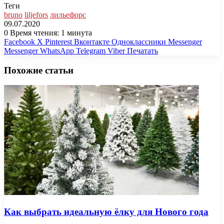
Теги
bruno
liljefors
лильефорс
09.07.2020
0
Время чтения: 1 минута
Facebook
X
Pinterest
Вконтакте
Одноклассники
Messenger
Messenger
WhatsApp
Telegram
Viber
Печатать
Похожие статьи
Как выбрать идеальную ёлку для Нового года