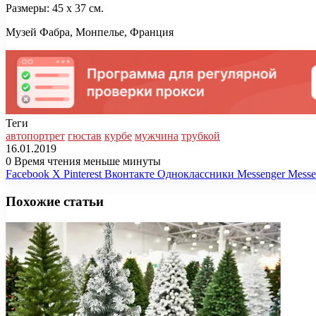
Размеры: 45 x 37 см.
Музей Фабра, Монпелье, Франция
Теги
автопортрет
гюстав
курбе
мужчина
трубкой
16.01.2019
0
Время чтения меньше минуты
Facebook
X
Pinterest
Вконтакте
Одноклассники
Messenger
Messe
Похожие статьи