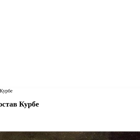
 Курбе
юстав Курбе