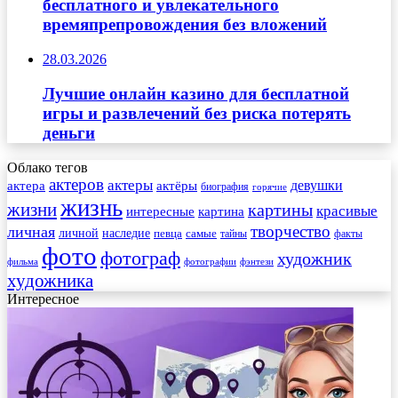
бесплатного и увлекательного
времяпрепровождения без вложений
28.03.2026
Лучшие онлайн казино для бесплатной
игры и развлечений без риска потерять
деньги
Облако тегов
актеров
актеры
актера
девушки
актёры
биография
горячие
жизнь
жизни
картины
красивые
интересные
картина
творчество
личная
личной
наследие
самые
певца
факты
тайны
фото
фотограф
художник
фильма
фотографии
фэнтези
художника
Интересное