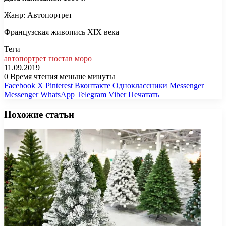
Жанр: Автопортрет
Французская живопись XIX века
Теги
автопортрет
гюстав
моро
11.09.2019
0
Время чтения меньше минуты
Facebook
X
Pinterest
Вконтакте
Одноклассники
Messenger
Messenger
WhatsApp
Telegram
Viber
Печатать
Похожие статьи