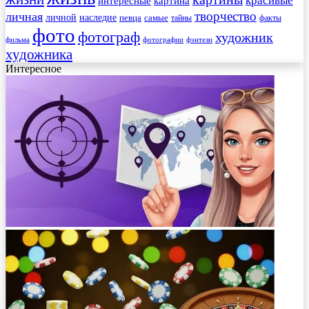
красивые
интересные
картина
творчество
личная
личной
наследие
самые
певца
факты
тайны
фото
фотограф
художник
фильма
фотографии
фэнтези
художника
Интересное