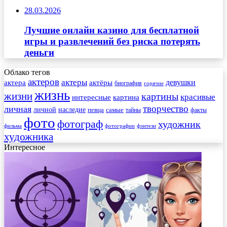
28.03.2026
Лучшие онлайн казино для бесплатной
игры и развлечений без риска потерять
деньги
Облако тегов
актеров
актеры
актера
девушки
актёры
биография
горячие
жизнь
жизни
картины
красивые
интересные
картина
творчество
личная
личной
наследие
самые
певца
факты
тайны
фото
фотограф
художник
фильма
фотографии
фэнтези
художника
Интересное