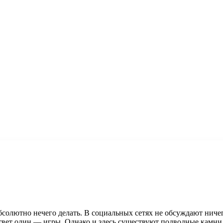
 абсолютно нечего делать. В социальных сетях не обсуждают нич
? Ответ один — игры. Однако и здесь существуют подводные камн