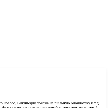
его нового, Википедия похожа на пыльную библиотеку и т.д.
и. Не у каждого есть вместительный компьютер, на который