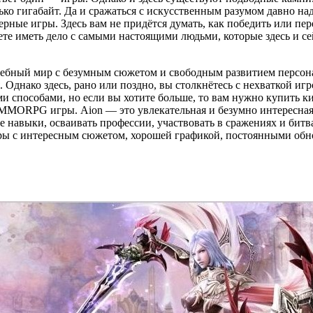
ько гигабайт. Да и сражаться с искусственным разумом давно н
аузерные игры. Здесь вам не придётся думать, как победить или
дете иметь дело с самыми настоящими людьми, которые здесь и с
ебный мир с безумным сюжетом и свободным развитием персонаж
. Однако здесь, рано или поздно, вы столкнётесь с нехваткой иг
ыми способами, но если вы хотите больше, то вам нужно купить 
 MMORPG игры. Aion — это увлекательная и безумно интересная 
е навыки, осваивать профессии, участвовать в сражениях и битв
ры с интересным сюжетом, хорошей графикой, постоянными обно