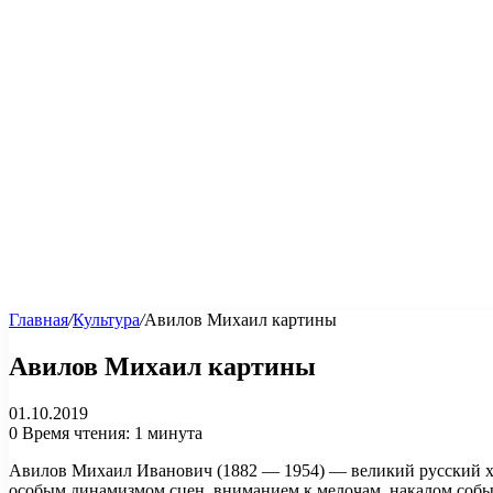
Главная
/
Культура
/
Авилов Михаил картины
Авилов Михаил картины
01.10.2019
0
Время чтения: 1 минута
Авилов Михаил Иванович (1882 — 1954) — великий русский ху
особым динамизмом сцен, вниманием к мелочам, накалом событ