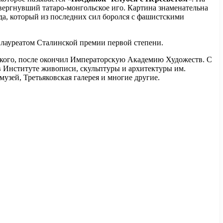
свергнувший татаро-монгольское иго. Картина знаменательна
да, который из последних сил боролся с фашистскими
ауреатом Сталинской премии первой степени.
зского, после окончил Императорскую Академию Художеств. С
в Институте живописи, скульптуры и архитектуры им.
узей, Третьяковская галерея и многие другие.