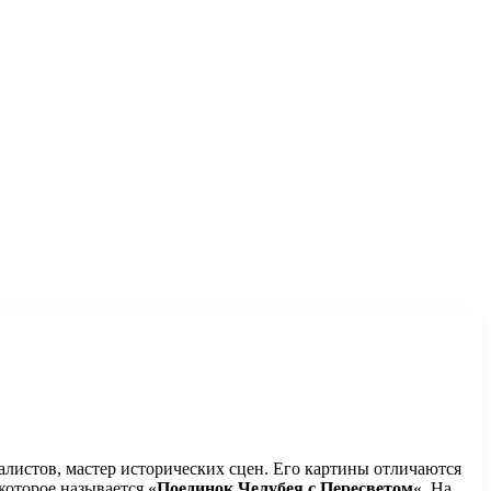
листов, мастер исторических сцен. Его картины отличаются
которое называется «
Поединок Челубея с Пересветом
«. На