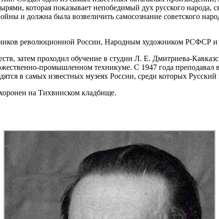
тырями, которая показывает непобедимый дух русского народа, 
Войны и должна была возвеличить самосознание советского наро
ников революционной России, Народным художником РСФСР и л
ств, затем проходил обучение в студии Л. Е. Дмитриева-Кавка
художественно-промышленном техникуме. С 1947 года преподавал 
ятся в самых известных музеях России, среди которых Русский м
охоронен на Тихвинском кладбище.