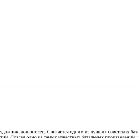
дожник, живописец. Считается одним из лучших советских бата
ий. Создал одно из самых известных батальных произведений, 